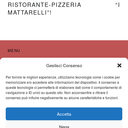
RISTORANTE-PIZZERIA “I
MATTARELLI”!
MENU
Apericena
Gestisci Consenso
Cookie Policy (UE)
Per fornire le migliori esperienze, utilizziamo tecnologie come i cookie per
memorizzare e/o accedere alle informazioni del dispositivo. Il consenso a
Home
queste tecnologie ci permetterà di elaborare dati come il comportamento di
navigazione o ID unici su questo sito. Non acconsentire o ritirare il
Servizi
consenso può influire negativamente su alcune caratteristiche e funzioni.
Dove Siamo – Contattaci
Accetta
Nega