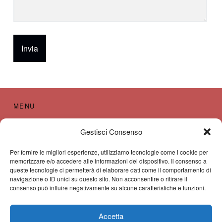
MENU
Apericena
Gestisci Consenso
Cookie Policy (UE)
Per fornire le migliori esperienze, utilizziamo tecnologie come i cookie per
memorizzare e/o accedere alle informazioni del dispositivo. Il consenso a
Home
queste tecnologie ci permetterà di elaborare dati come il comportamento di
navigazione o ID unici su questo sito. Non acconsentire o ritirare il
Servizi
consenso può influire negativamente su alcune caratteristiche e funzioni.
Dove Siamo – Contattaci
Accetta